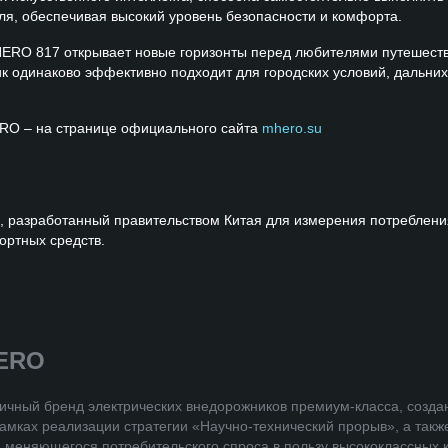
ля, обеспечивая высокий уровень безопасности и комфорта.
RO 817 открывает новые горизонты перед любителями путешеств
 одинаково эффективно подходит для городских условий, дальних
RO – на странице официального сайта
mhero.su
, разработанный правительством Китая для измерения потребления
ортных средств.
ERO
чный бренд электрических внедорожников премиум-класса, создан
амках реализации стратегии «Научно-технический прорыв», а такж
 меняющегося потребительского спроса в пользу высококлассных 