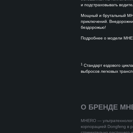
и подстраховывать водите
Мощный и брутальный MHE
приключений. Внедорожник
бездорожью!
Подробнее о модели MHE
1
Стандарт ездового цикла
выбросов легковых трансп
О БРЕНДЕ MH
MHERO — ультратехнологи
корпорацией Dongfeng в р
стремительно растущего и